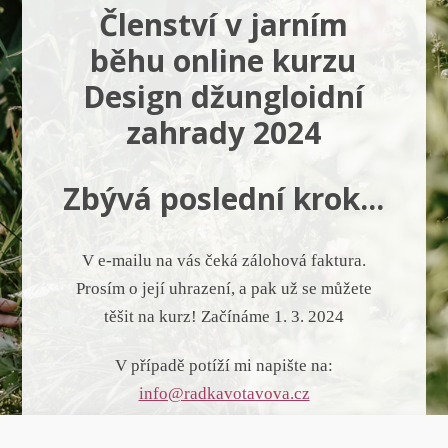
Členství v jarním
běhu online kurzu
Design džungloidní
zahrady 2024
Zbývá poslední krok...
V e-mailu na vás čeká zálohová faktura.
Prosím o její uhrazení, a pak už se můžete
těšit na kurz! Začínáme 1. 3. 2024
V případě potíží mi napište na:
info@radkavotavova.cz
Těším se na vás v kurzu