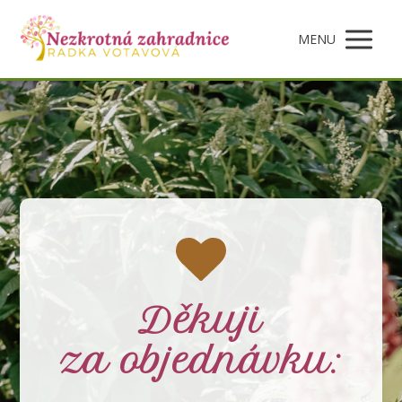
MENU
Děkuji
za objednávku: