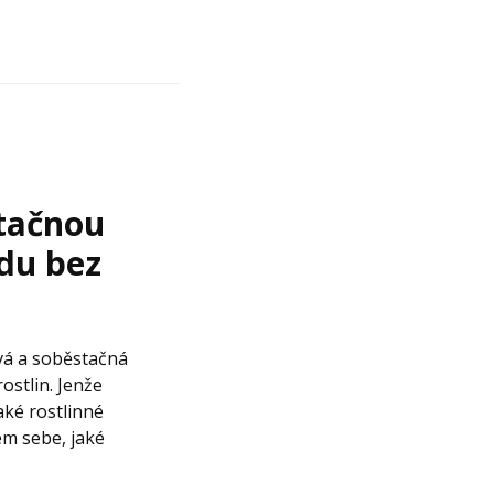
stačnou
du bez
ová a soběstačná
ostlin. Jenže
ké rostlinné
em sebe, jaké