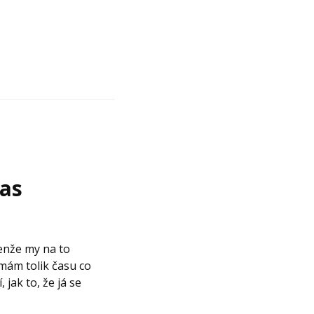
čas
Jenže my na to
mám tolik času co
, jak to, že já se