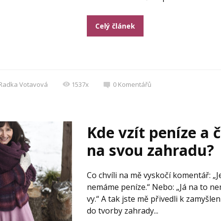
Celý článek
Radka Votavová
1537x
0
Komentářů
Kde vzít peníze a 
na svou zahradu?
Co chvíli na mě vyskočí komentář: „
nemáme peníze.“ Nebo: „Já na to ne
vy.“ A tak jste mě přivedli k zamyšlení
do tvorby zahrady...