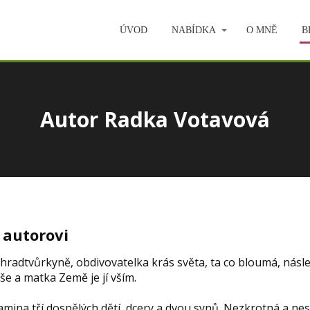
ÚVOD
NABÍDKA
O MNĚ
B
Autor Radka Votavová
 autorovi
hradtvůrkyně, obdivovatelka krás světa, ta co bloumá, násle
še a matka Země je jí vším.
mina tří dospělých dětí, dcery a dvou synů. Nezkrotná a n