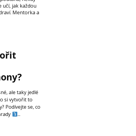
e učí, jak každou
zdraví. Mentorka a
ořit
hony?
é, ale taky jedlé
o si vytvořit to
y? Podívejte se, co
hrady
...