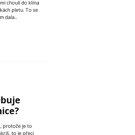
i choulí do klína
lkách pletu. To se
 dala...
ebuje
ice?
 protože je to
kriš, to je přeci