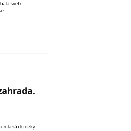
hala svetr
e...
zahrada.
u
chumlaná do deky