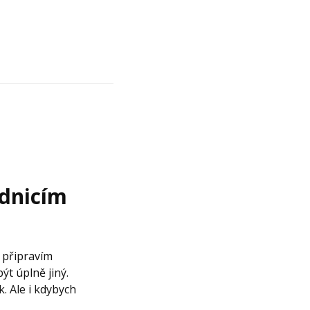
dnicím
 připravím
ýt úplně jiný.
. Ale i kdybych