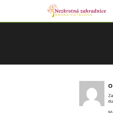
O
Za
du
Ma