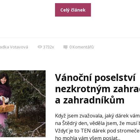
Celý článek
adka Votavová
3732x
0
Komentářů
Vánoční poselství
nezkrotným zahra
a zahradníkům
Když jsem zvažovala, jaký dárek vám
na Štědrý den, věděla jsem, že musí b
Vždyť je to TEN dárek pod stromeček
ho mohla vám všem poslat...