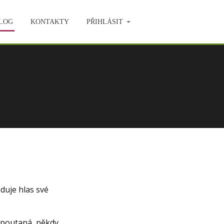
LOG
KONTAKTY
PŘIHLÁSIT
duje hlas své
espoutaná, někdy