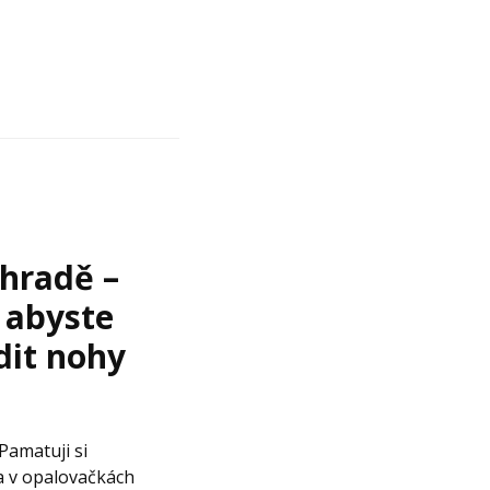
ahradě –
, abyste
dit nohy
 Pamatuji si
a v opalovačkách