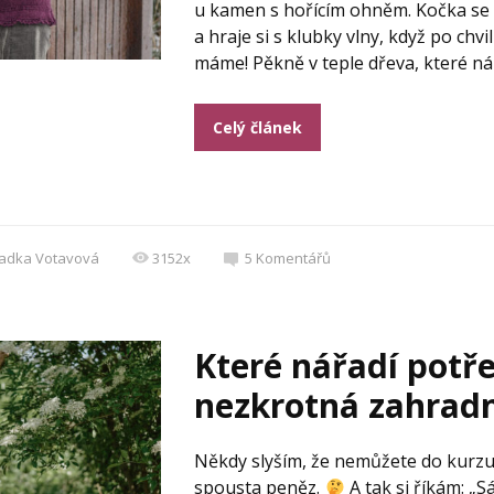
u kamen s hořícím ohněm. Kočka se m
a hraje si s klubky vlny, když po chvi
máme! Pěkně v teple dřeva, které nám
Celý článek
adka Votavová
3152x
5
Komentářů
Které nářadí potř
nezkrotná zahradn
Někdy slyším, že nemůžete do kurzu,
spousta peněz.
A tak si říkám: „Sá