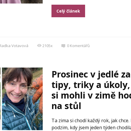
Celý článek
Radka Votavová
2105x
0
Komentářů
Prosinec v jedlé z
tipy, triky a úkoly
si mohli v zimě ho
na stůl
Ta zima si chodí každý rok, jak chce.
podzim, kdy jsem jeden týden chodil