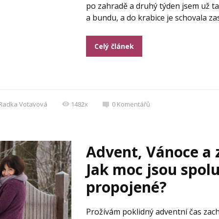
po zahradě a druhý týden jsem už ta
a bundu, a do krabice je schovala zas
Celý článek
Radka Votavová
1482x
0
Komentářů
Advent, Vánoce a 
Jak moc jsou spol
propojené?
Prožívám poklidný adventní čas za