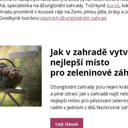
chá, specialistka na džungloidní zahrady. Tvůrkyně
kurzů
, kd
hradu proměnit v kousek ráje na Zemi, plnou jídla, krásy a 
ůvodkyně tvorbou
vlastních džungloidních zahrad
.
Jak v zahradě vytv
nejlepší místo
pro zeleninové zá
Džungloidní zahrady jsou nejen krásn
a plné zdraví. Jak v zahradě najít neb
nejlepší místo pro pěstování zelenin
radím v jednom z dílů Nezkrotné za
Celý článek