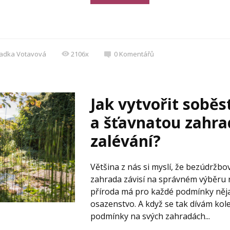
adka Votavová
2106x
0
Komentářů
Jak vytvořit sobě
a šťavnatou zahra
zalévání?
Většina z nás si myslí, že bezúdržb
zahrada závisí na správném výběru r
příroda má pro každé podmínky něja
osazenstvo. A když se tak dívám kol
podmínky na svých zahradách...