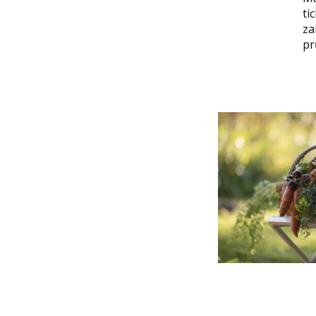
ti
za
pr